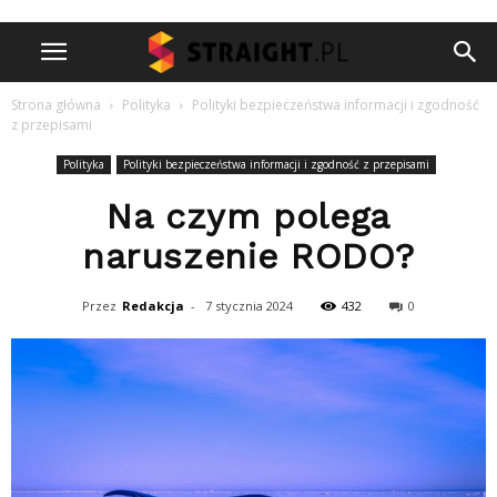
Strona główna
Polityka
Polityki bezpieczeństwa informacji i zgodność
z przepisami
Polityka
Polityki bezpieczeństwa informacji i zgodność z przepisami
Na czym polega
naruszenie RODO?
Przez
Redakcja
-
7 stycznia 2024
432
0