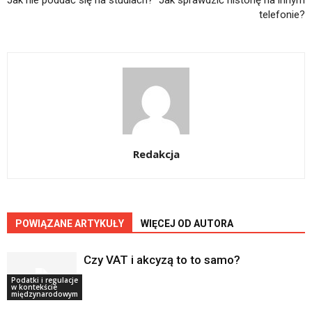
Jak nie poddać się na studiach?
Jak sprawdzić historię na innym
telefonie?
Redakcja
POWIĄZANE ARTYKUŁY
WIĘCEJ OD AUTORA
Czy VAT i akcyzą to to samo?
Podatki i regulacje
w kontekście
międzynarodowym