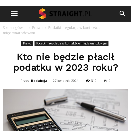
Strona główna
Prawo
Podatki i regulacje w kontekście
międzynarodowym
Prawo
Podatki i regulacje w kontekście międzynarodowym
Kto nie będzie płacił
podatku w 2023 roku?
Przez
Redakcja
-
27 kwietnia 2024
310
0