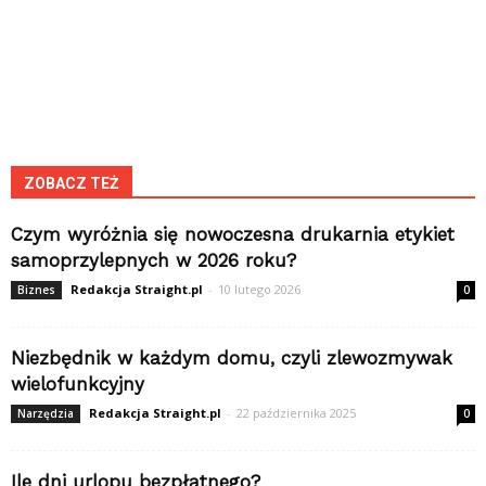
ZOBACZ TEŻ
Czym wyróżnia się nowoczesna drukarnia etykiet
samoprzylepnych w 2026 roku?
Redakcja Straight.pl
-
10 lutego 2026
Biznes
0
Niezbędnik w każdym domu, czyli zlewozmywak
wielofunkcyjny
Redakcja Straight.pl
-
22 października 2025
Narzędzia
0
Ile dni urlopu bezpłatnego?