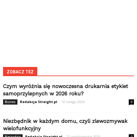
ZOBACZ TEŻ
Czym wyróżnia się nowoczesna drukarnia etykiet
samoprzylepnych w 2026 roku?
Redakcja Straight.pl
-
10 lutego 2026
Biznes
0
Niezbędnik w każdym domu, czyli zlewozmywak
wielofunkcyjny
Redakcja Straight.pl
-
22 października 2025
Narzędzia
0