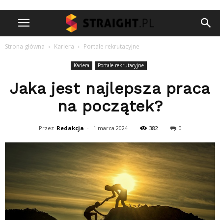
Strona główna
Kariera
Portale rekrutacyjne
Kariera
Portale rekrutacyjne
Jaka jest najlepsza praca
na początek?
Przez
Redakcja
-
1 marca 2024
382
0