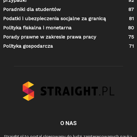
przypadki
92
Poradniki dla studentów
87
Podatki i ubezpieczenia socjalne za granicą
81
Polityka fiskalna i monetarna
80
Porady prawne w zakresie prawa pracy
75
Polityka gospodarcza
71
O NAS
Straight.pl to portal skierowany do ludzi zainteresowanych nauką,