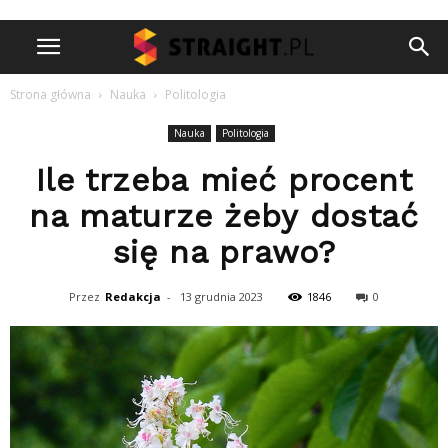
Strona główna
Nauka
Politologia
Nauka
Politologia
Ile trzeba mieć procent
na maturze żeby dostać
się na prawo?
Przez
Redakcja
-
13 grudnia 2023
1846
0