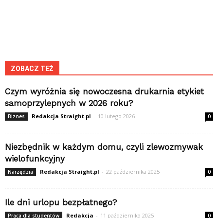
ZOBACZ TEŻ
Czym wyróżnia się nowoczesna drukarnia etykiet
samoprzylepnych w 2026 roku?
Redakcja Straight.pl
-
10 lutego 2026
Biznes
0
Niezbędnik w każdym domu, czyli zlewozmywak
wielofunkcyjny
Redakcja Straight.pl
-
22 października 2025
Narzędzia
0
Ile dni urlopu bezpłatnego?
Redakcja
-
11 października 2025
Praca dla studentów
0