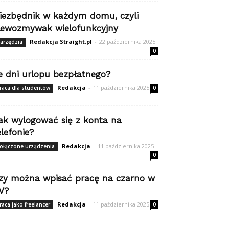
iezbędnik w każdym domu, czyli
lewozmywak wielofunkcyjny
Redakcja Straight.pl
-
22 października 2025
arzędzia
0
le dni urlopu bezpłatnego?
Redakcja
-
11 października 2025
raca dla studentów
0
ak wylogować się z konta na
elefonie?
Redakcja
-
11 października 2025
ołączone urządzenia
0
zy można wpisać pracę na czarno w
V?
Redakcja
-
11 października 2025
raca jako freelancer
0