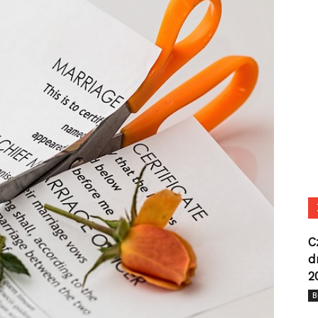
C
d
2
B