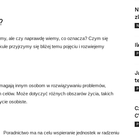
N
z
?
N
zymy, ale czy naprawdę wiemy, co oznacza? Czym się
I
kule przyjrzymy się bliżej temu pojęciu i rozwiejemy
P
J
t
 pomagają innym osobom w rozwiązywaniu problemów,
P
h celów. Może dotyczyć różnych obszarów życia, takich
ycie osobiste.
C
C
P
Poradnictwo ma na celu wspieranie jednostek w radzeniu