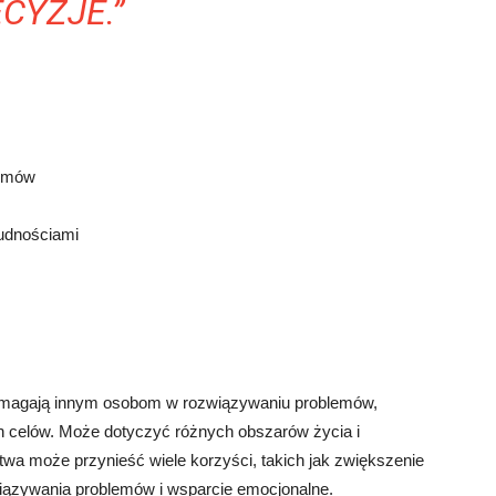
CYZJE.”
lemów
rudnościami
 pomagają innym osobom w rozwiązywaniu problemów,
h celów. Może dotyczyć różnych obszarów życia i
twa może przynieść wiele korzyści, takich jak zwiększenie
ązywania problemów i wsparcie emocjonalne.