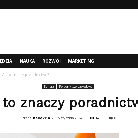
ĘDZIA
NAUKA
ROZWÓJ
MARKETING
Co to znaczy poradnictwo?
Kariera
Poradnictwo zawodowe
 to znaczy poradnict
Przez
Redakcja
-
15 stycznia 2024
425
0