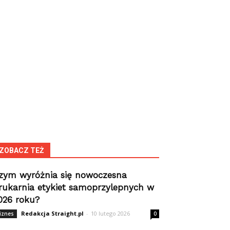
ZOBACZ TEŻ
zym wyróżnia się nowoczesna
rukarnia etykiet samoprzylepnych w
026 roku?
Redakcja Straight.pl
-
10 lutego 2026
iznes
0