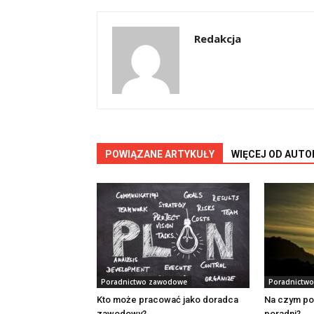
Redakcja
POWIĄZANE ARTYKUŁY
WIĘCEJ OD AUTO
Poradnictwo zawodowe
Poradnictw
Kto może pracować jako doradca
Na czym po
zawodowy?
poradni?