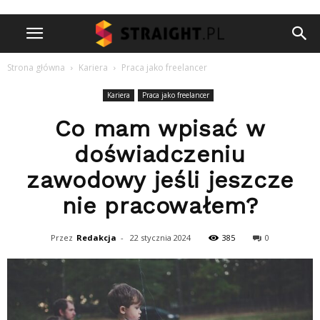
Strona główna
Kariera
Praca jako freelancer
Kariera
Praca jako freelancer
Co mam wpisać w
doświadczeniu
zawodowy jeśli jeszcze
nie pracowałem?
Przez
Redakcja
-
22 stycznia 2024
385
0