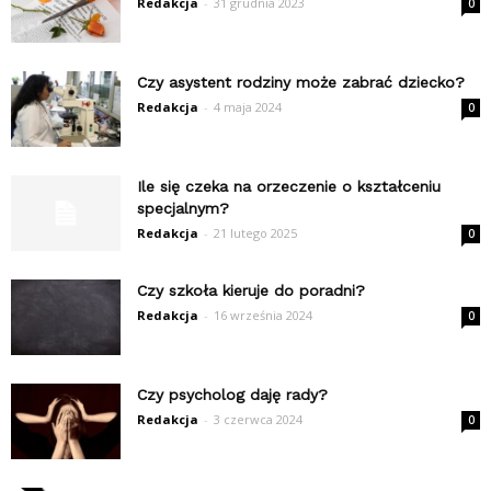
Redakcja
-
31 grudnia 2023
0
Czy asystent rodziny może zabrać dziecko?
Redakcja
-
4 maja 2024
0
Ile się czeka na orzeczenie o kształceniu
specjalnym?
Redakcja
-
21 lutego 2025
0
Czy szkoła kieruje do poradni?
Redakcja
-
16 września 2024
0
Czy psycholog daję rady?
Redakcja
-
3 czerwca 2024
0