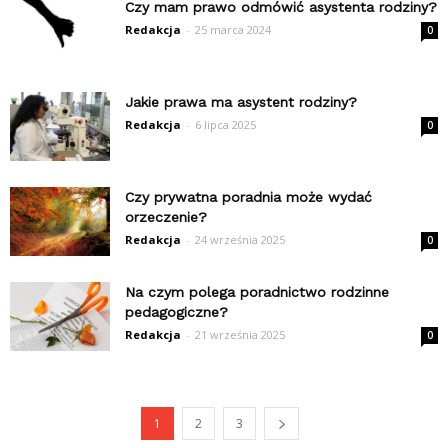
Czy mam prawo odmówić asystenta rodziny?
Redakcja
-
25 marca 2024
0
Jakie prawa ma asystent rodziny?
Redakcja
-
6 lipca 2025
0
Czy prywatna poradnia może wydać
orzeczenie?
Redakcja
-
24 września 2025
0
Na czym polega poradnictwo rodzinne
pedagogiczne?
Redakcja
-
21 września 2025
0
1
2
3