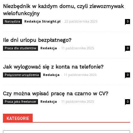
Niezbędnik w każdym domu, czyli zlewozmywak
wielofunkcyjny
Redakcja Straight.pl
-
22 października 2025
Narzędzia
0
Ile dni urlopu bezpłatnego?
Redakcja
-
11 października 2025
Praca dla studentów
0
Jak wylogować się z konta na telefonie?
Redakcja
-
11 października 2025
Połączone urządzenia
0
Czy można wpisać pracę na czarno w CV?
Redakcja
-
11 października 2025
Praca jako freelancer
0
KATEGORIE
Kategorie