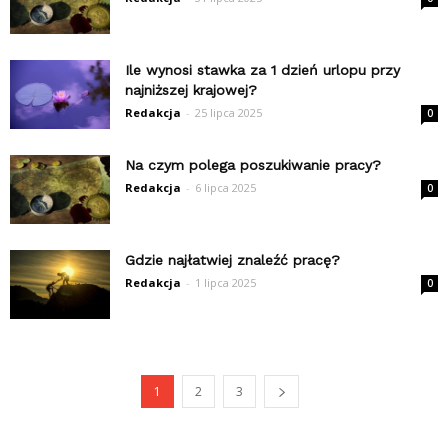
Ile wynosi stawka za 1 dzień urlopu przy
najniższej krajowej?
Redakcja
-
25 lipca 2025
0
Na czym polega poszukiwanie pracy?
Redakcja
-
6 lipca 2025
0
Gdzie najłatwiej znaleźć pracę?
Redakcja
-
1 lipca 2025
0
1
2
3