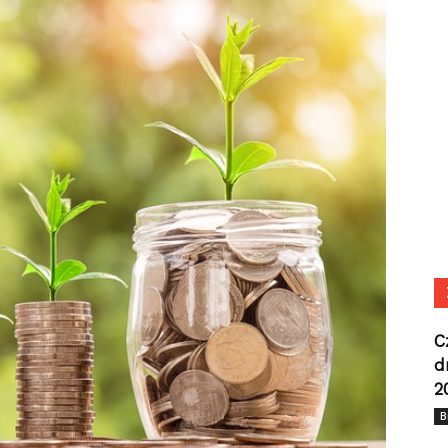
C
d
2
B