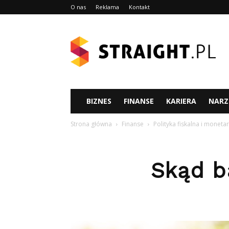
O nas
Reklama
Kontakt
Straight.pl
BIZNES
FINANSE
KARIERA
NARZ
Strona główna
Finanse
Polityka fiskalna i moneta
Skąd b