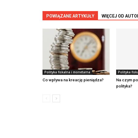
POWIĄZANE ARTYKUŁY
WIĘCEJ OD AUTO
Polityka fiskalna i monetarna
Polityka fis
Co wpływa na kreację pieniądza?
Na czym po
polityka?