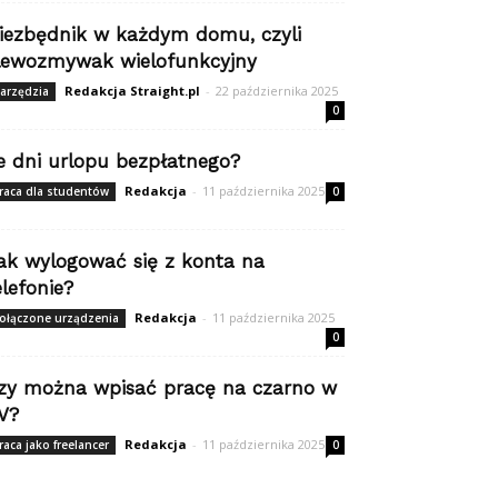
iezbędnik w każdym domu, czyli
lewozmywak wielofunkcyjny
Redakcja Straight.pl
-
22 października 2025
arzędzia
0
le dni urlopu bezpłatnego?
Redakcja
-
11 października 2025
raca dla studentów
0
ak wylogować się z konta na
elefonie?
Redakcja
-
11 października 2025
ołączone urządzenia
0
zy można wpisać pracę na czarno w
V?
Redakcja
-
11 października 2025
raca jako freelancer
0