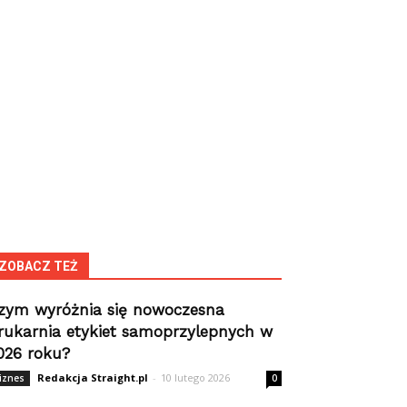
ZOBACZ TEŻ
zym wyróżnia się nowoczesna
rukarnia etykiet samoprzylepnych w
026 roku?
Redakcja Straight.pl
-
10 lutego 2026
iznes
0