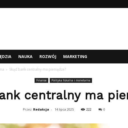
ĘDZIA
NAUKA
ROZWÓJ
MARKETING
rna
Skąd bank centralny ma pieniądze?
Finanse
Polityka fiskalna i monetarna
ank centralny ma pie
Przez
Redakcja
-
14 lipca 2025
222
0