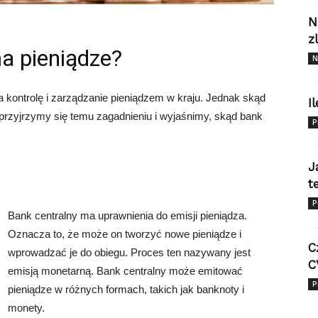
N
z
a pieniądze?
N
za kontrolę i zarządzanie pieniądzem w kraju. Jednak skąd
I
 przyjrzymy się temu zagadnieniu i wyjaśnimy, skąd bank
P
J
t
P
Bank centralny ma uprawnienia do emisji pieniądza.
Oznacza to, że może on tworzyć nowe pieniądze i
C
wprowadzać je do obiegu. Proces ten nazywany jest
C
emisją monetarną. Bank centralny może emitować
P
pieniądze w różnych formach, takich jak banknoty i
monety.