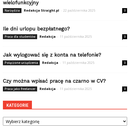
wielofunkcyjny
Redakcja Straight.pl
-
22 października 2025
Narzędzia
0
Ile dni urlopu bezpłatnego?
Redakcja
-
11 października 2025
Praca dla studentów
0
Jak wylogować się z konta na telefonie?
Redakcja
-
11 października 2025
Połączone urządzenia
0
Czy można wpisać pracę na czarno w CV?
Redakcja
-
11 października 2025
Praca jako freelancer
0
KATEGORIE
Kategorie