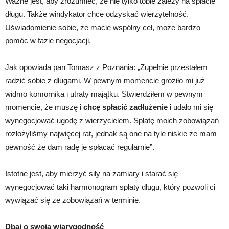
Ważne jest, aby zrozumieć, że nie tylko tobie zależy na spłacie
długu. Także windykator chce odzyskać wierzytelność.
Uświadomienie sobie, że macie wspólny cel, może bardzo
pomóc w fazie negocjacji.
Jak opowiada pan Tomasz z Poznania: „Zupełnie przestałem
radzić sobie z długami. W pewnym momencie groziło mi już
widmo komornika i utraty majątku. Stwierdziłem w pewnym
momencie, że muszę i
chcę spłacić zadłużenie
i udało mi się
wynegocjować ugodę z wierzycielem. Spłatę moich zobowiązań
rozłożyliśmy najwięcej rat, jednak są one na tyle niskie że mam
pewność że dam radę je spłacać regularnie”.
Istotne jest, aby mierzyć siły na zamiary i starać się
wynegocjować taki harmonogram spłaty długu, który pozwoli ci
wywiązać się ze zobowiązań w terminie.
Dbaj o swoją wiarygodność