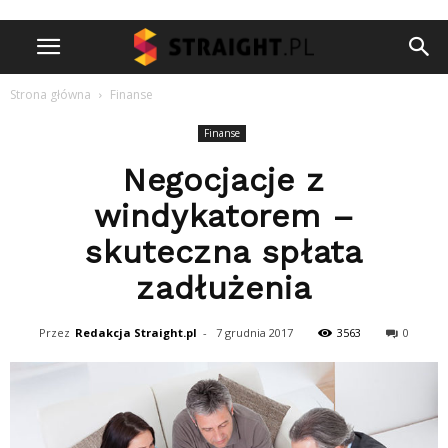
Strona główna
Finanse
Finanse
Negocjacje z
windykatorem –
skuteczna spłata
zadłużenia
Przez
Redakcja Straight.pl
-
7 grudnia 2017
3563
0