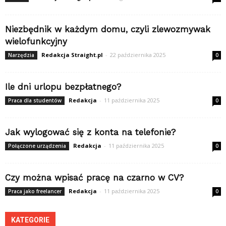
Niezbędnik w każdym domu, czyli zlewozmywak
wielofunkcyjny
Redakcja Straight.pl
-
22 października 2025
Narzędzia
0
Ile dni urlopu bezpłatnego?
Redakcja
-
11 października 2025
Praca dla studentów
0
Jak wylogować się z konta na telefonie?
Redakcja
-
11 października 2025
Połączone urządzenia
0
Czy można wpisać pracę na czarno w CV?
Redakcja
-
11 października 2025
Praca jako freelancer
0
KATEGORIE