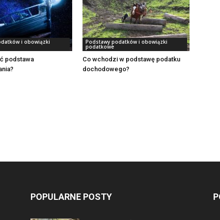
datków i obowiązki
Podstawy podatków i obowiązki
podatkowe
ć podstawa
Co wchodzi w podstawę podatku
nia?
dochodowego?
POPULARNE POSTY
P