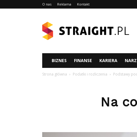
O nas
Reklama
Kontakt
Straight.pl
BIZNES
FINANSE
KARIERA
NARZ
Strona główna
Podatki i rozliczenia
Podstawy pod
Na co