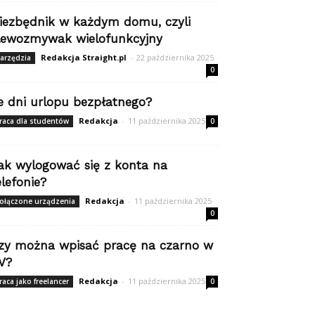
iezbędnik w każdym domu, czyli
lewozmywak wielofunkcyjny
Redakcja Straight.pl
-
22 października 2025
arzędzia
0
le dni urlopu bezpłatnego?
Redakcja
-
11 października 2025
raca dla studentów
0
ak wylogować się z konta na
elefonie?
Redakcja
-
11 października 2025
ołączone urządzenia
0
zy można wpisać pracę na czarno w
V?
Redakcja
-
11 października 2025
raca jako freelancer
0