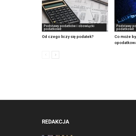
Podstawy podatków i obowiązki
Podstawy po
podatkowe
podatkowe
Od czego liczy się podatek?
Co może by
opodatkowa
REDAKCJA