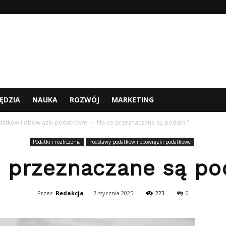
ĘDZIA
NAUKA
ROZWÓJ
MARKETING
atków i obowiązki podatkowe
Na co przeznaczane są podatki?
Podatki i rozliczenia
Podstawy podatków i obowiązki podatkowe
 przeznaczane są po
Przez
Redakcja
-
7 stycznia 2025
223
0