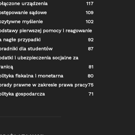
ołączone urządzenia
117
ostępowanie sądowe
109
ozytywne myślenie
102
odstawy pierwszej pomocy i reagowanie
a nagłe przypadki
92
oradniki dla studentów
87
odatki i ubezpieczenia socjalne za
ranicą
81
olityka fiskalna i monetarna
80
orady prawne w zakresie prawa pracy
75
olityka gospodarcza
71