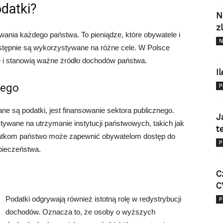
datki?
N
z
ania każdego państwa. To pieniądze, które obywatele i
N
astępnie są wykorzystywane na różne cele. W Polsce
 i stanowią ważne źródło dochodów państwa.
I
nego
P
e są podatki, jest finansowanie sektora publicznego.
J
ywane na utrzymanie instytucji państwowych, takich jak
t
 podatkom państwo może zapewnić obywatelom dostęp do
P
zpieczeństwa.
C
C
Podatki odgrywają również istotną rolę w redystrybucji
P
dochodów. Oznacza to, że osoby o wyższych