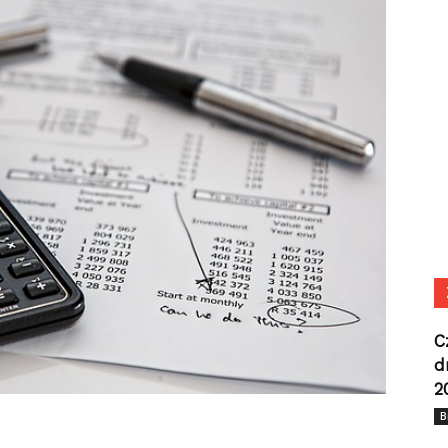
C
d
2
B