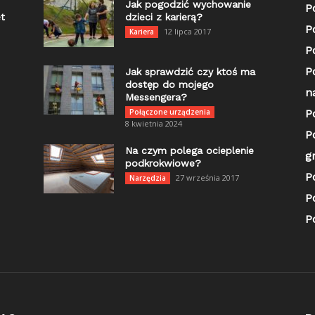
Jak pogodzić wychowanie
P
t
dzieci z karierą?
P
12 lipca 2017
Kariera
P
P
Jak sprawdzić czy ktoś ma
dostęp do mojego
n
Messengera?
Połączone urządzenia
P
8 kwietnia 2024
P
Na czym polega ocieplenie
g
podkrokwiowe?
P
27 września 2017
Narzędzia
P
P