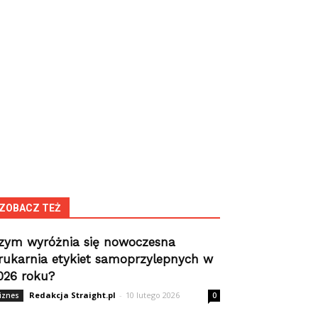
ZOBACZ TEŻ
zym wyróżnia się nowoczesna
rukarnia etykiet samoprzylepnych w
026 roku?
Redakcja Straight.pl
-
10 lutego 2026
iznes
0