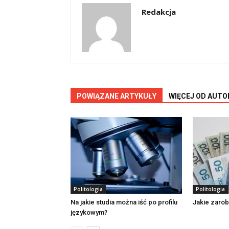
Redakcja
POWIĄZANE ARTYKUŁY
WIĘCEJ OD AUTO
Politologia
Politologia
Na jakie studia można iść po profilu
Jakie zarobk
językowym?