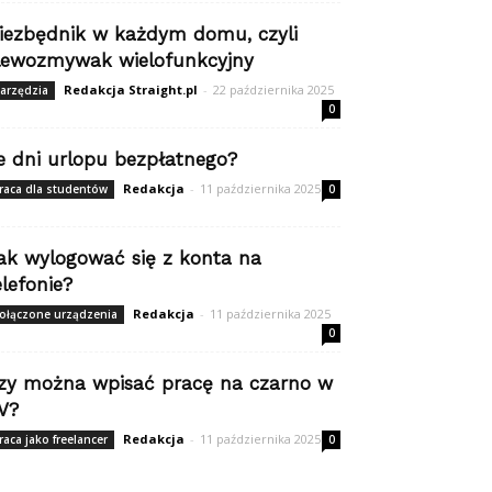
iezbędnik w każdym domu, czyli
lewozmywak wielofunkcyjny
Redakcja Straight.pl
-
22 października 2025
arzędzia
0
le dni urlopu bezpłatnego?
Redakcja
-
11 października 2025
raca dla studentów
0
ak wylogować się z konta na
elefonie?
Redakcja
-
11 października 2025
ołączone urządzenia
0
zy można wpisać pracę na czarno w
V?
Redakcja
-
11 października 2025
raca jako freelancer
0