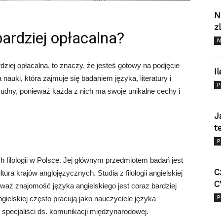
N
z
jbardziej opłacalna?
N
ardziej opłacalna, to znaczy, że jesteś gotowy na podjęcie
I
nauki, która zajmuje się badaniem języka, literatury i
P
 trudny, ponieważ każda z nich ma swoje unikalne cechy i
J
t
P
ych filologii w Polsce. Jej głównym przedmiotem badań jest
C
ltura krajów anglojęzycznych. Studia z filologii angielskiej
C
aż znajomość języka angielskiego jest coraz bardziej
P
ngielskiej często pracują jako nauczyciele języka
 specjaliści ds. komunikacji międzynarodowej.