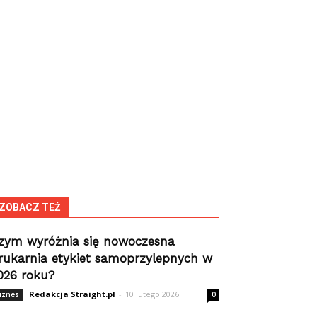
ZOBACZ TEŻ
zym wyróżnia się nowoczesna
rukarnia etykiet samoprzylepnych w
026 roku?
Redakcja Straight.pl
-
10 lutego 2026
iznes
0