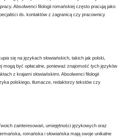
racy. Absolwenci filologii romańskiej często pracują jako
pecjaliści ds. kontaktów z zagranicą czy pracownicy
kupia się na językach słowiańskich, takich jak polski,
ńskiej mogą być opłacalne, ponieważ znajomość tych języków
tach z krajami słowiańskimi. Absolwenci filologii
ęzyka polskiego, tłumacze, redaktorzy tekstów czy
od Twoich zainteresowań, umiejętności językowych oraz
germańska, romańska i słowiańska mają swoje unikalne