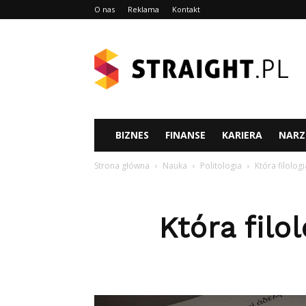
O nas
Reklama
Kontakt
Straight.pl
BIZNES
FINANSE
KARIERA
NARZ
Strona główna
Nauka
Politologia
Która filolog
Która filo