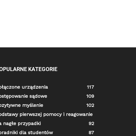
OPULARNE KATEGORIE
ołączone urządzenia
117
ostępowanie sądowe
109
ozytywne myślenie
102
odstawy pierwszej pomocy i reagowanie
a nagłe przypadki
92
oradniki dla studentów
87