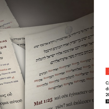
C
d
2
B