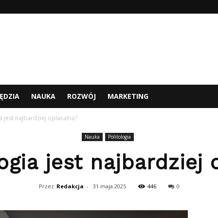
ĘDZIA
NAUKA
ROZWÓJ
MARKETING
ia jest najbardziej opłacalna?
Nauka
Politologia
logia jest najbardziej
Przez
Redakcja
-
31 maja 2025
446
0