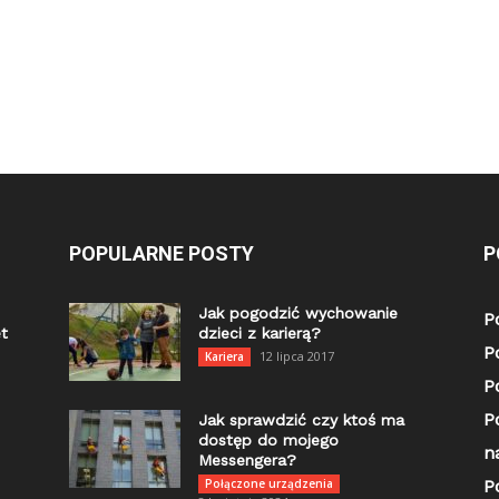
POPULARNE POSTY
P
Jak pogodzić wychowanie
P
t
dzieci z karierą?
P
12 lipca 2017
Kariera
P
P
Jak sprawdzić czy ktoś ma
dostęp do mojego
n
Messengera?
Połączone urządzenia
P