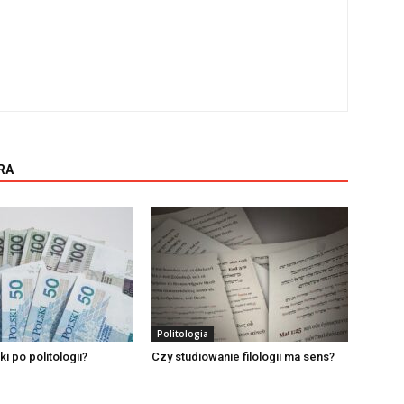
RA
Politologia
i po politologii?
Czy studiowanie filologii ma sens?