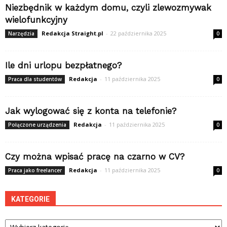
Niezbędnik w każdym domu, czyli zlewozmywak
wielofunkcyjny
Redakcja Straight.pl
-
22 października 2025
Narzędzia
0
Ile dni urlopu bezpłatnego?
Redakcja
-
11 października 2025
Praca dla studentów
0
Jak wylogować się z konta na telefonie?
Redakcja
-
11 października 2025
Połączone urządzenia
0
Czy można wpisać pracę na czarno w CV?
Redakcja
-
11 października 2025
Praca jako freelancer
0
KATEGORIE
Kategorie