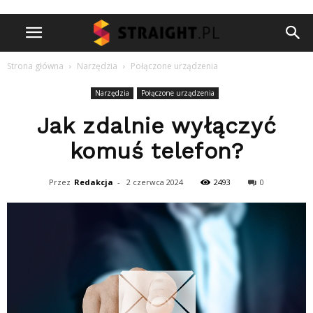
Strona główna
Narzędzia
Połączone urządzenia
Narzędzia
Połączone urządzenia
Jak zdalnie wyłączyć
komuś telefon?
Przez
Redakcja
-
2 czerwca 2024
2493
0