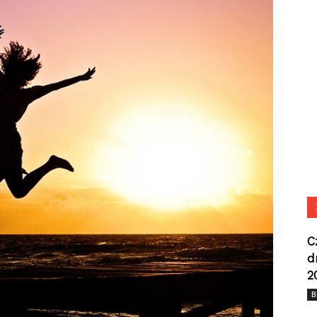
C
d
2
B