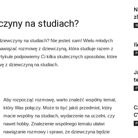
N
z
czyny na studiach?
N
 dziewczyny na studiach? Nie jesteś sam! Wielu młodych
I
nawiązać rozmowę z dziewczyną, która studiuje razem z
P
tykule podpowiemy Ci kilka skutecznych sposobów, które
ę z dziewczyną na studiach.
J
t
P
Aby rozpocząć rozmowę, warto znaleźć wspólny temat,
C
który Was połączy. Może to być jakiś przedmiot, który
C
macie wspólny na studiach, wydarzenie na uczelni, czy
P
nawet hobby. Znalezienie wspólnego tematu ułatwi
nawiązanie rozmowy i sprawi, że dziewczyna będzie