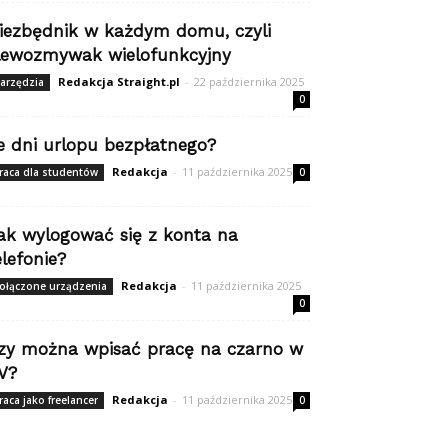
iezbędnik w każdym domu, czyli
lewozmywak wielofunkcyjny
Redakcja Straight.pl
-
22 października 2025
arzędzia
0
le dni urlopu bezpłatnego?
Redakcja
-
11 października 2025
raca dla studentów
0
ak wylogować się z konta na
elefonie?
Redakcja
-
11 października 2025
ołączone urządzenia
0
zy można wpisać pracę na czarno w
V?
Redakcja
-
11 października 2025
raca jako freelancer
0