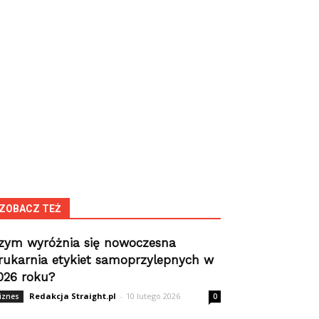
ZOBACZ TEŻ
zym wyróżnia się nowoczesna
rukarnia etykiet samoprzylepnych w
026 roku?
Redakcja Straight.pl
-
10 lutego 2026
iznes
0