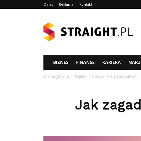
O nas
Reklama
Kontakt
Straight.pl
BIZNES
FINANSE
KARIERA
NARZ
Strona główna
Nauka
Poradniki dla studentów
Jak zagad