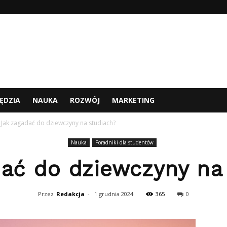
ĘDZIA
NAUKA
ROZWÓJ
MARKETING
Jak zagadać do dziewczyny na studiach?
Nauka
Poradniki dla studentów
ać do dziewczyny na
Przez
Redakcja
-
1 grudnia 2024
365
0