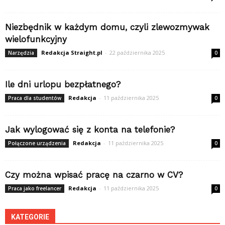
Niezbędnik w każdym domu, czyli zlewozmywak
wielofunkcyjny
Redakcja Straight.pl
-
22 października 2025
Narzędzia
0
Ile dni urlopu bezpłatnego?
Redakcja
-
11 października 2025
Praca dla studentów
0
Jak wylogować się z konta na telefonie?
Redakcja
-
11 października 2025
Połączone urządzenia
0
Czy można wpisać pracę na czarno w CV?
Redakcja
-
11 października 2025
Praca jako freelancer
0
KATEGORIE