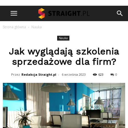
Strona główna
Nauka
Nauka
Jak wyglądają szkolenia
sprzedażowe dla firm?
Przez
Redakcja Straight.pl
-
6 września 2023
623
0