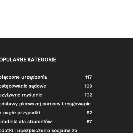
OPULARNE KATEGORIE
ołączone urządzenia
117
ostępowanie sądowe
109
ozytywne myślenie
102
odstawy pierwszej pomocy i reagowanie
a nagłe przypadki
92
oradniki dla studentów
87
odatki i ubezpieczenia socjalne za