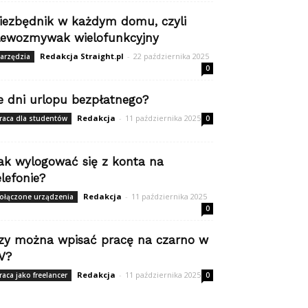
iezbędnik w każdym domu, czyli
lewozmywak wielofunkcyjny
Redakcja Straight.pl
-
22 października 2025
arzędzia
0
le dni urlopu bezpłatnego?
Redakcja
-
11 października 2025
raca dla studentów
0
ak wylogować się z konta na
elefonie?
Redakcja
-
11 października 2025
ołączone urządzenia
0
zy można wpisać pracę na czarno w
V?
Redakcja
-
11 października 2025
raca jako freelancer
0