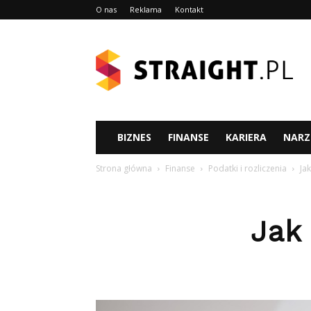
O nas
Reklama
Kontakt
Straight.pl
BIZNES
FINANSE
KARIERA
NARZ
Strona główna
Finanse
Podatki i rozliczenia
Ja
Jak