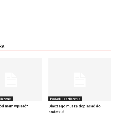
RA
liczenia
Podatki i rozliczenia
hód mam wpisać?
Dlaczego muszę dopłacać do
podatku?