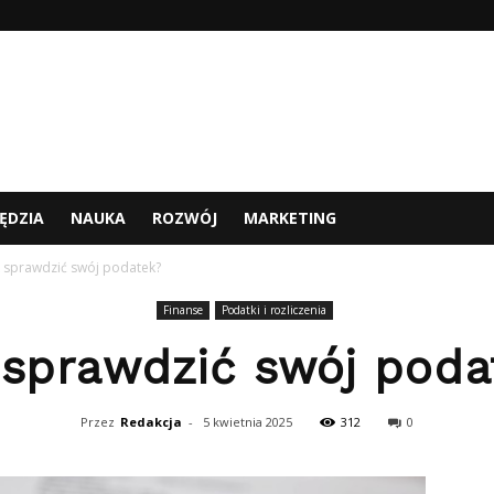
ĘDZIA
NAUKA
ROZWÓJ
MARKETING
k sprawdzić swój podatek?
Finanse
Podatki i rozliczenia
 sprawdzić swój poda
Przez
Redakcja
-
5 kwietnia 2025
312
0