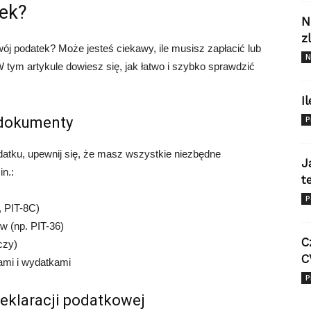
tek?
N
z
ój podatek? Może jesteś ciekawy, ile musisz zapłacić lub
N
tym artykule dowiesz się, jak łatwo i szybko sprawdzić
I
 dokumenty
P
atku, upewnij się, że masz wszystkie niezbędne
J
n.:
t
P
, PIT-8C)
w (np. PIT-36)
C
czy)
C
ami i wydatkami
P
deklaracji podatkowej