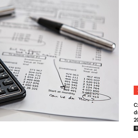
C
d
2
B