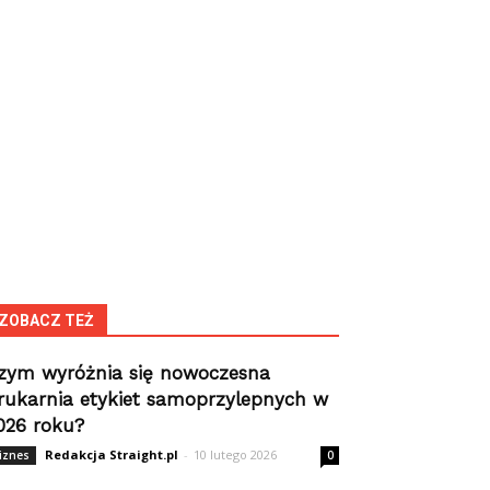
ZOBACZ TEŻ
zym wyróżnia się nowoczesna
rukarnia etykiet samoprzylepnych w
026 roku?
Redakcja Straight.pl
-
10 lutego 2026
iznes
0