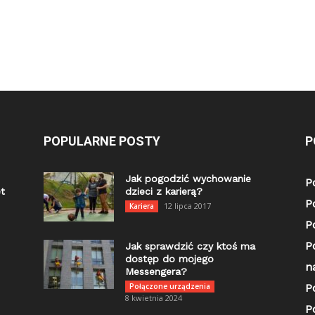
POPULARNE POSTY
P
Jak pogodzić wychowanie
P
t
dzieci z karierą?
P
12 lipca 2017
Kariera
P
P
Jak sprawdzić czy ktoś ma
dostęp do mojego
n
Messengera?
Połączone urządzenia
P
8 kwietnia 2024
P