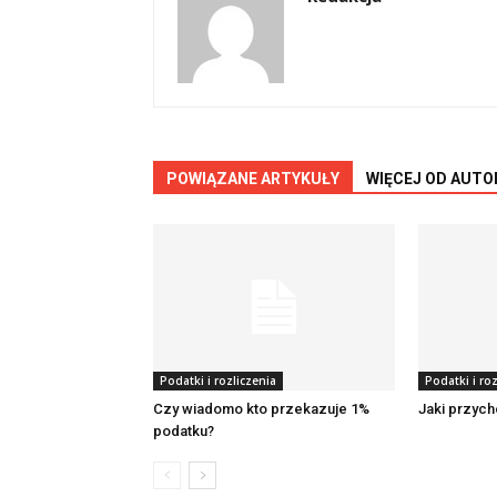
POWIĄZANE ARTYKUŁY
WIĘCEJ OD AUTO
Podatki i rozliczenia
Podatki i roz
Czy wiadomo kto przekazuje 1%
Jaki przyc
podatku?