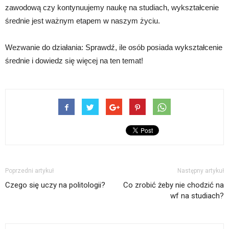
zawodową czy kontynuujemy naukę na studiach, wykształcenie
średnie jest ważnym etapem w naszym życiu.
Wezwanie do działania: Sprawdź, ile osób posiada wykształcenie
średnie i dowiedz się więcej na ten temat!
Poprzedni artykuł
Następny artykuł
Czego się uczy na politologii?
Co zrobić żeby nie chodzić na
wf na studiach?