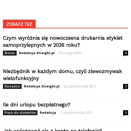
ZOBACZ TEŻ
Czym wyróżnia się nowoczesna drukarnia etykiet
samoprzylepnych w 2026 roku?
Redakcja Straight.pl
-
10 lutego 2026
Biznes
0
Niezbędnik w każdym domu, czyli zlewozmywak
wielofunkcyjny
Redakcja Straight.pl
-
22 października 2025
Narzędzia
0
Ile dni urlopu bezpłatnego?
Redakcja
-
11 października 2025
Praca dla studentów
0