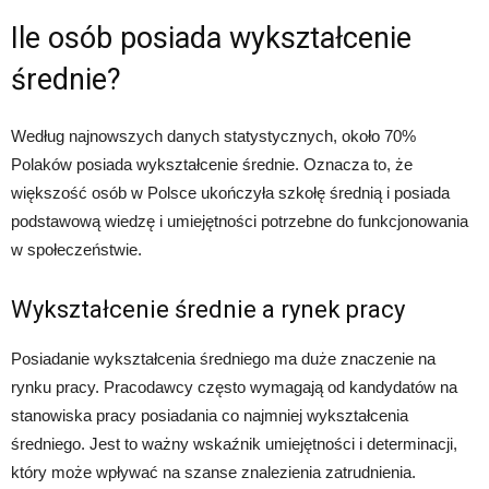
Ile osób posiada wykształcenie
średnie?
Według najnowszych danych statystycznych, około 70%
Polaków posiada wykształcenie średnie. Oznacza to, że
większość osób w Polsce ukończyła szkołę średnią i posiada
podstawową wiedzę i umiejętności potrzebne do funkcjonowania
w społeczeństwie.
Wykształcenie średnie a rynek pracy
Posiadanie wykształcenia średniego ma duże znaczenie na
rynku pracy. Pracodawcy często wymagają od kandydatów na
stanowiska pracy posiadania co najmniej wykształcenia
średniego. Jest to ważny wskaźnik umiejętności i determinacji,
który może wpływać na szanse znalezienia zatrudnienia.