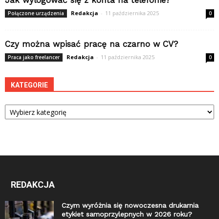
Jak wylogować się z konta na telefonie?
Redakcja
-
11 października 2025
Połączone urządzenia
0
Czy można wpisać pracę na czarno w CV?
Redakcja
-
11 października 2025
Praca jako freelancer
0
KATEGORIE
Kategorie
REDAKCJA
Czym wyróżnia się nowoczesna drukarnia
etykiet samoprzylepnych w 2026 roku?