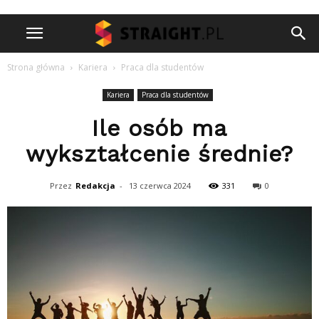
Strona główna
Kariera
Praca dla studentów
Kariera
Praca dla studentów
Ile osób ma
wykształcenie średnie?
Przez
Redakcja
-
13 czerwca 2024
331
0