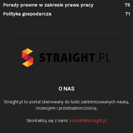
Porady prawne w zakresie prawa pracy
75
Polityka gospodarcza
71
O NAS
Straight.pl to portal skierowany do ludzi zainteresowanych nauką,
rozwojem i przedsiębiorczością.
Skontaktuj się z nami:
kontakt@straight.pl