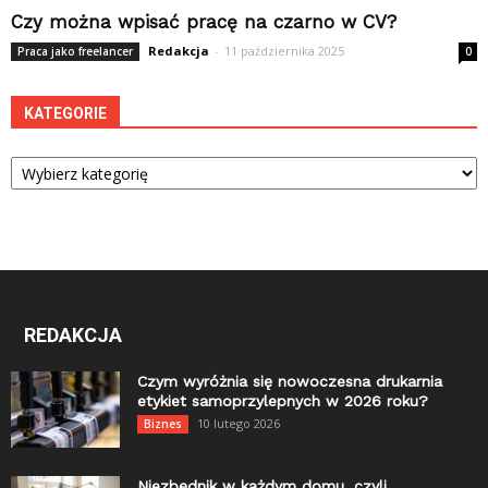
Czy można wpisać pracę na czarno w CV?
Redakcja
-
11 października 2025
Praca jako freelancer
0
KATEGORIE
Kategorie
REDAKCJA
Czym wyróżnia się nowoczesna drukarnia
etykiet samoprzylepnych w 2026 roku?
10 lutego 2026
Biznes
Niezbędnik w każdym domu, czyli