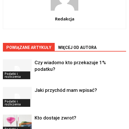
Redakcja
POWIĄZANE ARTYKUŁY
WIĘCEJ OD AUTORA
Czy wiadomo kto przekazuje 1%
podatku?
Podatki i
rozliczenia
Jaki przychód mam wpisać?
Podatki i
rozliczenia
Kto dostaje zwrot?
Podatki i