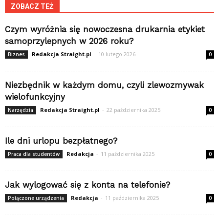
ZOBACZ TEŻ
Czym wyróżnia się nowoczesna drukarnia etykiet
samoprzylepnych w 2026 roku?
Redakcja Straight.pl
-
10 lutego 2026
Biznes
0
Niezbędnik w każdym domu, czyli zlewozmywak
wielofunkcyjny
Redakcja Straight.pl
-
22 października 2025
Narzędzia
0
Ile dni urlopu bezpłatnego?
Redakcja
-
11 października 2025
Praca dla studentów
0
Jak wylogować się z konta na telefonie?
Redakcja
-
11 października 2025
Połączone urządzenia
0