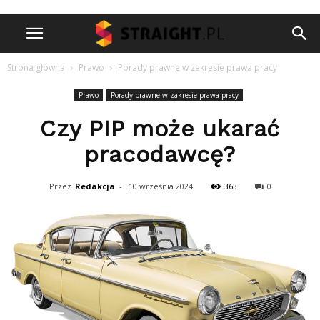
Strona główna
Prawo
Porady prawne w zakresie prawa pracy
Prawo
Porady prawne w zakresie prawa pracy
Czy PIP może ukarać
pracodawcę?
Przez
Redakcja
-
10 września 2024
363
0