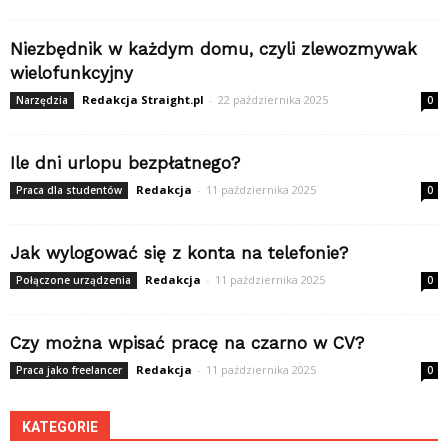
Niezbędnik w każdym domu, czyli zlewozmywak
wielofunkcyjny
Redakcja Straight.pl
-
22 października 2025
Narzędzia
0
Ile dni urlopu bezpłatnego?
Redakcja
-
11 października 2025
Praca dla studentów
0
Jak wylogować się z konta na telefonie?
Redakcja
-
11 października 2025
Połączone urządzenia
0
Czy można wpisać pracę na czarno w CV?
Redakcja
-
11 października 2025
Praca jako freelancer
0
KATEGORIE