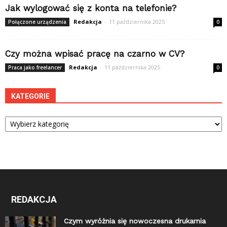
Jak wylogować się z konta na telefonie?
Redakcja
-
11 października 2025
Połączone urządzenia
0
Czy można wpisać pracę na czarno w CV?
Redakcja
-
11 października 2025
Praca jako freelancer
0
KATEGORIE
Kategorie
REDAKCJA
Czym wyróżnia się nowoczesna drukarnia