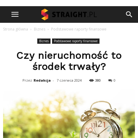
Strona główna
Biznes
Podstawowe raporty finansowe
Biznes
Podstawowe raporty finansowe
Czy nieruchomość to
środek trwały?
Przez
Redakcja
-
7 czerwca 2024
380
0