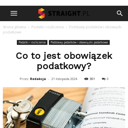
Strona główna
Podatki i rozliczenia
Podstawy podatków i obowiązki
podatkowe
Podatki i rozliczenia
Podstawy podatków i obowiązki podatkowe
Co to jest obowiązek
podatkowy?
Przez
Redakcja
-
21 listopada 2024
301
0