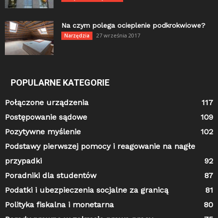
Na czym polega ocieplenie podkrokwiowe?
27 września 2017
Narzędzia
POPULARNE KATEGORIE
Połączone urządzenia
117
Postępowanie sądowe
109
Pozytywne myślenie
102
Podstawy pierwszej pomocy i reagowanie na nagłe
przypadki
92
Poradniki dla studentów
87
Podatki i ubezpieczenia socjalne za granicą
81
Polityka fiskalna i monetarna
80