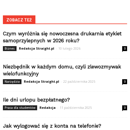
ZOBACZ TEŻ
Czym wyróżnia się nowoczesna drukarnia etykiet
samoprzylepnych w 2026 roku?
Redakcja Straight.pl
-
10 lutego 2026
Biznes
0
Niezbędnik w każdym domu, czyli zlewozmywak
wielofunkcyjny
Redakcja Straight.pl
-
22 października 2025
Narzędzia
0
Ile dni urlopu bezpłatnego?
Redakcja
-
11 października 2025
Praca dla studentów
0
Jak wylogować się z konta na telefonie?