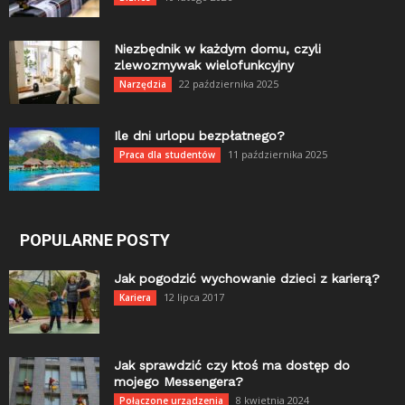
Niezbędnik w każdym domu, czyli
zlewozmywak wielofunkcyjny
22 października 2025
Narzędzia
Ile dni urlopu bezpłatnego?
11 października 2025
Praca dla studentów
POPULARNE POSTY
Jak pogodzić wychowanie dzieci z karierą?
12 lipca 2017
Kariera
Jak sprawdzić czy ktoś ma dostęp do
mojego Messengera?
8 kwietnia 2024
Połączone urządzenia