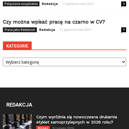
Redakcja
-
11 października 2025
Połączone urządzenia
0
Czy można wpisać pracę na czarno w CV?
Redakcja
-
11 października 2025
Praca jako freelancer
0
KATEGORIE
Kategorie
REDAKCJA
Czym wyróżnia się nowoczesna drukarnia
etykiet samoprzylepnych w 2026 roku?
10 lutego 2026
Biznes