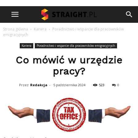
Strona główna
Kariera
Poradnictwo i wsparcie dla pracowników
emigracyjnych
Kariera
Poradnictwo i wsparcie dla pracowników emigracyjnych
Co mówić w urzędzie
pracy?
Przez
Redakcja
-
5 października 2024
523
0