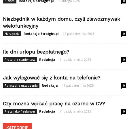
Redakcja Straight.pl
-
10 lutego 2026
Biznes
0
Niezbędnik w każdym domu, czyli zlewozmywak
wielofunkcyjny
Redakcja Straight.pl
-
22 października 2025
Narzędzia
0
Ile dni urlopu bezpłatnego?
Redakcja
-
11 października 2025
Praca dla studentów
0
Jak wylogować się z konta na telefonie?
Redakcja
-
11 października 2025
Połączone urządzenia
0
Czy można wpisać pracę na czarno w CV?
Redakcja
-
11 października 2025
Praca jako freelancer
0
KATEGORIE