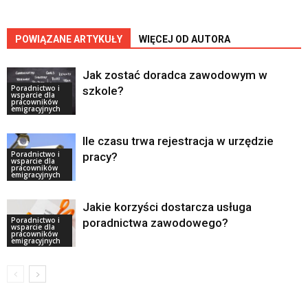
POWIĄZANE ARTYKUŁY
WIĘCEJ OD AUTORA
Jak zostać doradca zawodowym w
Poradnictwo i
szkole?
wsparcie dla
pracowników
emigracyjnych
Ile czasu trwa rejestracja w urzędzie
Poradnictwo i
pracy?
wsparcie dla
pracowników
emigracyjnych
Jakie korzyści dostarcza usługa
Poradnictwo i
poradnictwa zawodowego?
wsparcie dla
pracowników
emigracyjnych