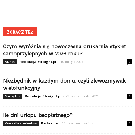
ZOBACZ TEŻ
Czym wyróżnia się nowoczesna drukarnia etykiet
samoprzylepnych w 2026 roku?
Redakcja Straight.pl
-
10 lutego 2026
Biznes
0
Niezbędnik w każdym domu, czyli zlewozmywak
wielofunkcyjny
Redakcja Straight.pl
-
22 października 2025
Narzędzia
0
Ile dni urlopu bezpłatnego?
Redakcja
-
11 października 2025
Praca dla studentów
0