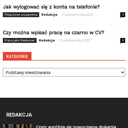
Jak wylogować się z konta na telefonie?
Redakcja
-
11 października 2025
Połączone urządzenia
0
Czy można wpisać pracę na czarno w CV?
Redakcja
-
11 października 2025
Praca jako freelancer
0
KATEGORIE
Kategorie
REDAKCJA
Czym wyróżnia się nowoczesna drukarnia