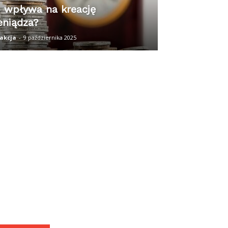
 wpływa na kreację
eniądza?
akcja
-
9 października 2025