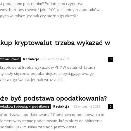
st podatkiem pośrednim? Podatek od czynności
wnych, znany również jako PCC, jest jednym z podatków
cych w Polsce. Jednak czy można go określić...
akup kryptowalut trzeba wykazać w
Redakcja
-
25 września 2025
yptowalutowe
0
kryptowalut trzeba wykazać w PIT? W ostatnich latach
ty stały się coraz popularniejsze, przyciągając uwagę
z całego świata. Jednak wraz z ich...
że być podstawa opodatkowania?
Redakcja
-
23 września 2025
odatków i obowiązki podatkowe
0
yć podstawa opodatkowania? Podstawa opodatkowania to
lement w systemie podatkowym, który służy do obliczenia
odatku, jaki musimy zapłacić. Jest to kwota,...