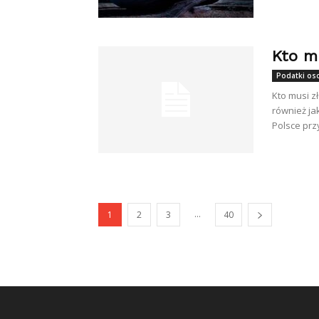
Kto m
Podatki oso
Kto musi z
również ja
Polsce prz
...
1
2
3
40