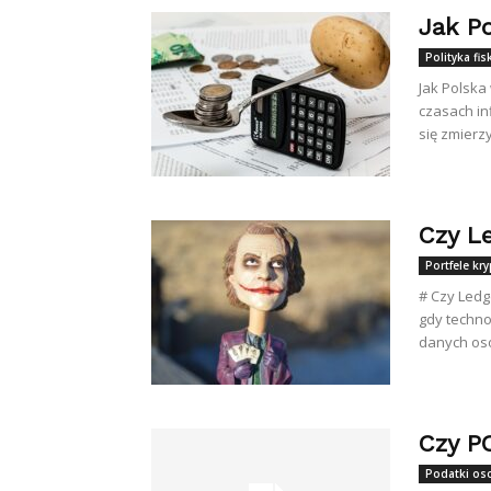
Jak Po
Polityka fi
Jak Polska 
czasach in
się zmierzy
Czy L
Portfele kr
# Czy Ledg
gdy techno
danych oso
Czy P
Podatki oso