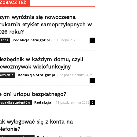
ZOBACZ TEŻ
zym wyróżnia się nowoczesna
rukarnia etykiet samoprzylepnych w
026 roku?
Redakcja Straight.pl
-
10 lutego 2026
iznes
0
iezbędnik w każdym domu, czyli
lewozmywak wielofunkcyjny
Redakcja Straight.pl
-
22 października 2025
arzędzia
0
le dni urlopu bezpłatnego?
Redakcja
-
11 października 2025
raca dla studentów
0
ak wylogować się z konta na
elefonie?