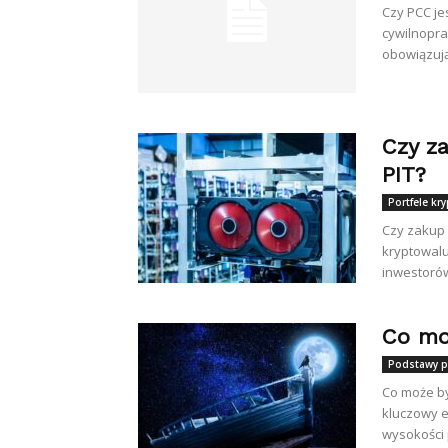
Czy PCC je
cywilnopra
obowiązują
Czy z
PIT?
Portfele kr
Czy zakup 
kryptowalu
inwestorów 
Co mo
Podstawy p
Co może b
kluczowy e
wysokości p