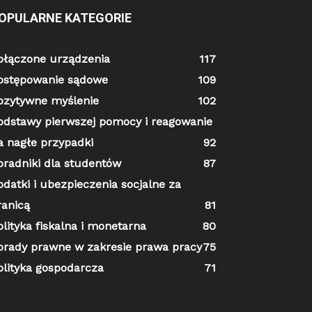
OPULARNE KATEGORIE
ołączone urządzenia
117
ostępowanie sądowe
109
ozytywne myślenie
102
odstawy pierwszej pomocy i reagowanie
a nagłe przypadki
92
oradniki dla studentów
87
odatki i ubezpieczenia socjalne za
ranicą
81
olityka fiskalna i monetarna
80
orady prawne w zakresie prawa pracy
75
olityka gospodarcza
71