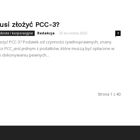
usi złożyć PCC-3?
Redakcja
-
23 września 2025
biste i korporacyjne
0
łożyć PCC-3? Podatek od czynności cywilnoprawnych, znany
ko PCC, jest jednym z podatków, które muszą być opłacone w
y dokonywaniu pewnych...
Strona 1 z 40