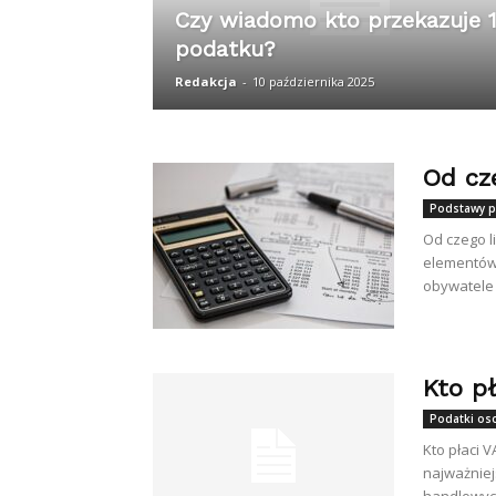
Czy wiadomo kto przekazuje 
podatku?
Redakcja
-
10 października 2025
Od cze
Podstawy p
Od czego l
elementów 
obywatele 
Kto p
Podatki oso
Kto płaci 
najważniej