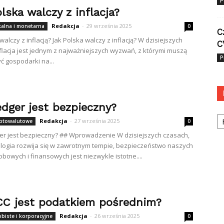
P
lska walczy z inflacja?
Redakcja
-
29 września 2025
skalna i monetarna
0
C
walczy z inflacją? Jak Polska walczy z inflacją? W dzisiejszych
C
flacja jest jednym z najważniejszych wyzwań, z którymi muszą
P
ć gospodarki na...
edger jest bezpieczny?
Ka
Redakcja
-
27 września 2025
yptowalutowe
0
er jest bezpieczny? ## Wprowadzenie W dzisiejszych czasach,
logia rozwija się w zawrotnym tempie, bezpieczeństwo naszych
bowych i finansowych jest niezwykle istotne....
CC jest podatkiem pośrednim?
Redakcja
-
26 września 2025
biste i korporacyjne
0