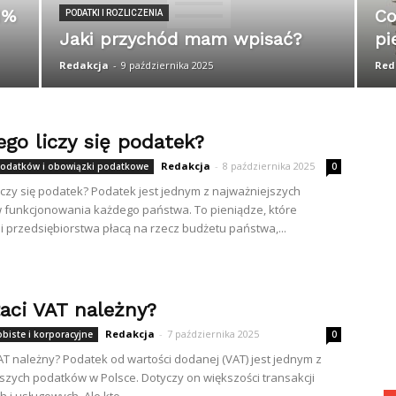
1%
Co
PODATKI I ROZLICZENIA
Jaki przychód mam wpisać?
pi
Redakcja
-
9 października 2025
Red
go liczy się podatek?
Redakcja
-
8 października 2025
odatków i obowiązki podatkowe
0
iczy się podatek? Podatek jest jednym z najważniejszych
funkcjonowania każdego państwa. To pieniądze, które
i przedsiębiorstwa płacą na rzecz budżetu państwa,...
łaci VAT należny?
Redakcja
-
7 października 2025
biste i korporacyjne
0
VAT należny? Podatek od wartości dodanej (VAT) jest jednym z
szych podatków w Polsce. Dotyczy on większości transakcji