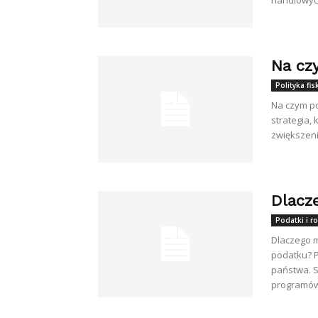
handlowych
Na cz
Polityka fi
Na czym po
strategia,
zwiększeni
Dlacz
Podatki i ro
Dlaczego 
podatku? P
państwa. S
programów 