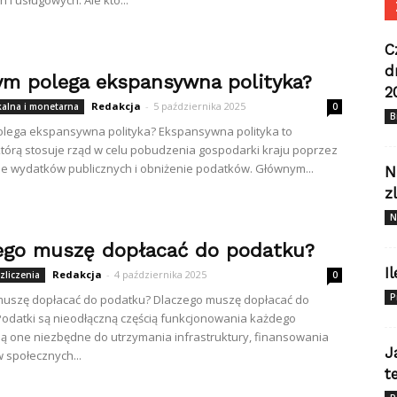
 i usługowych. Ale kto...
C
d
ym polega ekspansywna polityka?
2
Redakcja
-
5 października 2025
skalna i monetarna
0
B
lega ekspansywna polityka? Ekspansywna polityka to
 którą stosuje rząd w celu pobudzenia gospodarki kraju poprzez
e wydatków publicznych i obniżenie podatków. Głównym...
N
z
N
ego muszę dopłacać do podatku?
I
Redakcja
-
4 października 2025
zliczenia
0
P
muszę dopłacać do podatku? Dlaczego muszę dopłacać do
odatki są nieodłączną częścią funkcjonowania każdego
ą one niezbędne do utrzymania infrastruktury, finansowania
J
społecznych...
t