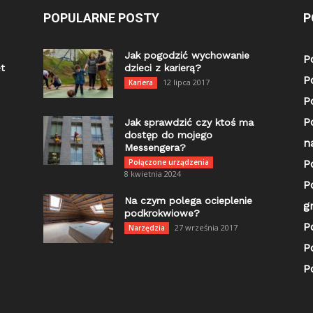
POPULARNE POSTY
P
Jak pogodzić wychowanie
P
t
dzieci z karierą?
P
12 lipca 2017
Kariera
P
P
Jak sprawdzić czy ktoś ma
dostęp do mojego
n
Messengera?
Połączone urządzenia
P
8 kwietnia 2024
P
Na czym polega ocieplenie
g
podkrokwiowe?
P
27 września 2017
Narzędzia
P
P