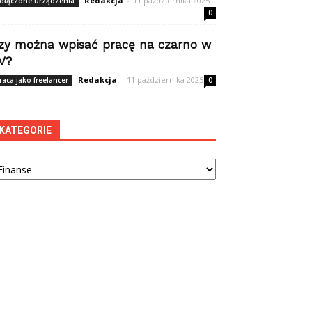
Redakcja
-
11 października 2025
ołączone urządzenia
0
zy można wpisać pracę na czarno w
V?
Redakcja
-
11 października 2025
raca jako freelancer
0
KATEGORIE
tegorie